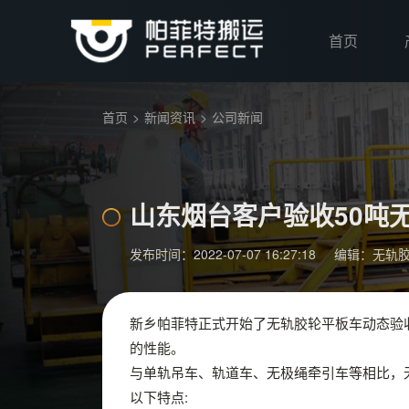
首页
首页
>
新闻资讯
>
公司新闻
山东烟台客户验收50吨
发布时间：2022-07-07 16:27:18
编辑：无轨
新乡帕菲特正式开始了无轨胶轮平板车动态验
的性能。
与单轨吊车、轨道车、无极绳牵引车等相比，
以下特点: