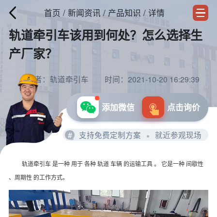
首页
/
新闻资讯
/
产品知识
/ 详情
轨道牵引车该用到何处？怎么选择生
产厂家？
作者：轨道牵引车
时间：2021-10-20 16:29:39
添加微信
点击询价
#
支持免费定制方案
就近参观现场
轨道牵引车 是一种 用于 各种 轨道 车辆 的运输工具 。 它是一种 间歇性
、周期性 的工作方式。