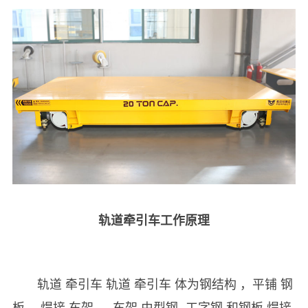
轨道牵引车工作原理
轨道 牵引车 轨道 牵引车 体为钢结构 ，平铺 钢
板 ，焊接 车架 。 车架 由型钢 -工字钢 和钢板 焊接