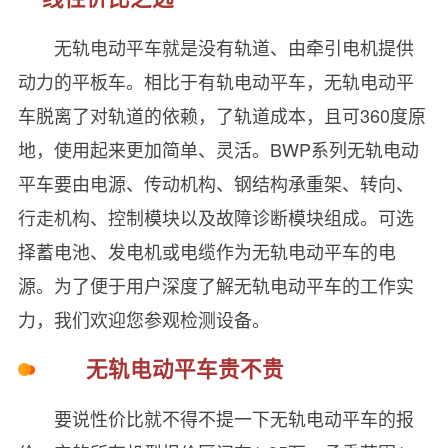
无轨电动平车就是没有轨道、由牵引电机提供
动力的平板车。相比于有轨电动平车，无轨电动平
车脱离了对轨道的依赖，了轨道成本，且可360度原
地，使用起来更加简单、灵活。BWP系列无轨电动
平车要由电源、传动机构、钢结构承重架、转向、
行走机构、控制模块以及故障诊断模块组成。可选
择蓄电池、发电机或电缆作为无轨电动平车的电
源。为了便于用户深度了解无轨电动平车的工作实
力，我们欢迎您参观检测设备。
无轨电动平车贵不贵
要说性价比就不得不提一下无轨电动平车的报