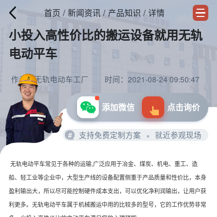
首页
/
新闻资讯
/
产品知识
/ 详情
小投入高性价比的搬运设备就用无轨
电动平车
作者：无轨电动车工厂
时间：2021-08-24 09:50:47
添加微信
点击询价
#
支持免费定制方案
就近参观现场
无轨电动平车常见于各种的运输,广泛应用于冶金、煤炭、机电、重工、造
船、轻工业等企业中，大型生产线的设备配置侧重于产品质量和性价比，本身
盈利输出大，所以尽可能控制硬件成本支出，可以优化净利润输出，让用户获
利更多。无轨电动平车属于机械搬运中用的比较多的型号，它的工作优势非常