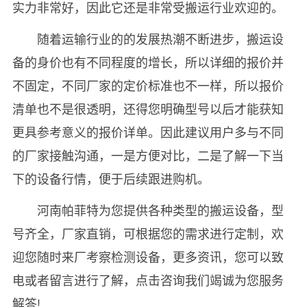
实力非常好，因此它还是非常受搬运行业欢迎的。
随着运输行业的的发展热潮不断进步，搬运设
备的身价也有不同程度的增长，所以详细的报价并
不固定，不同厂家的定价标准也不一样，所以报价
清单也不是很透明，还得您明确型号以后才能获知
更具参考意义的报价详单。因此建议用户多与不同
的厂家接触沟通，一是方便对比，二是了解一下当
下的设备行情，便于后续跟进购机。
河南帕菲特为您提供各种类型的搬运设备，型
号齐全，厂家直销，可根据您的需求进行定制，欢
迎您随时来厂考察检测设备，更多资讯，您可以致
电或者留言进行了解，点击咨询我们竭诚为您服务
解答!