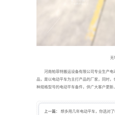
无
河南帕菲特搬运设备有限公司专业生产电动
品，是以电动平车为主打产品的厂家，同时，
种规格型号的电动平车备件，供广大客户更新
上一篇：
想多用几年电动平车，你选对了