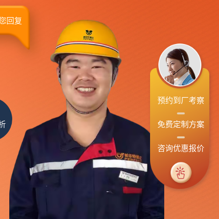
给您回复
预约到厂考察
免费定制方案
析
咨询优惠报价