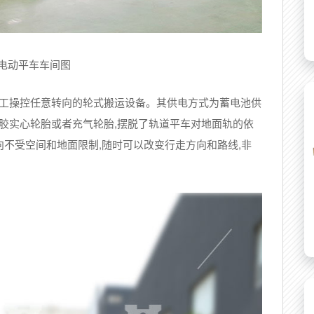
电动平车车间图
工操控任意转向的轮式搬运设备。其供电方式为蓄电池供
胶实心轮胎或者充气轮胎,摆脱了轨道平车对地面轨的依
向不受空间和地面限制,随时可以改变行走方向和路线,非