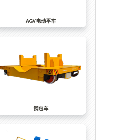
AGV电动平车
钢包车