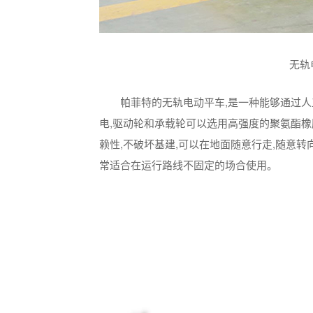
无轨
帕菲特的无轨电动平车,是一种能够通过人
电,驱动轮和承载轮可以选用高强度的聚氨酯橡
赖性,不破坏基建,可以在地面随意行走,随意转
常适合在运行路线不固定的场合使用。