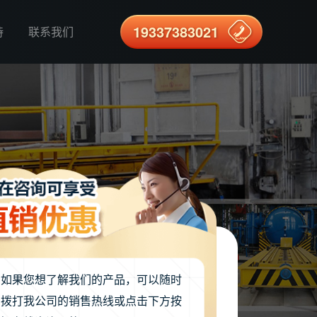
19337383021
持
联系我们
如果您想了解我们的产品，可以随时
拨打我公司的销售热线或点击下方按