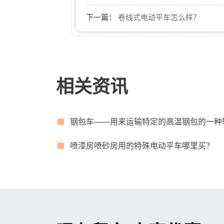
下一篇：
卷线式电动平车怎么样？
相关资讯
钢包车——用来运输特定的高温钢包的一种
喷漆房喷砂房用的特殊电动平车哪里买？