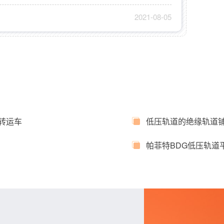
2021-08-05
转运车
低压轨道的绝缘轨道
帕菲特BDG低压轨道