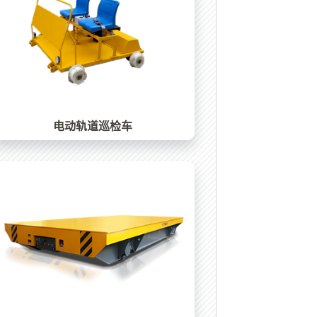
电动轨道巡检车