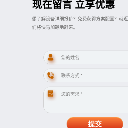
现在留言 立享优惠
想了解设备详细报价？免费获得方案配置？就近
们将快马加鞭地赶来。