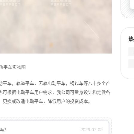
热
轨平车实物图
平车，轨道平车，无轨电动平车，钢包车等八十多个产
也可根据电动平车用户需求，我公司可量身设计和定做各
、更换或改造电动平车，降低用户的投资成本。
吗？
2026-07-02