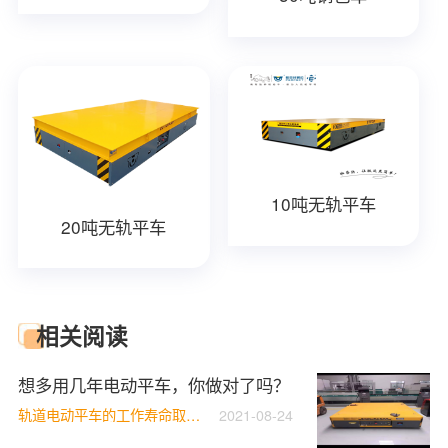
10吨无轨平车
20吨无轨平车
相关阅读
想多用几年电动平车，你做对了吗？
轨道电动平车的工作寿命取决于什么因素
2021-08-24