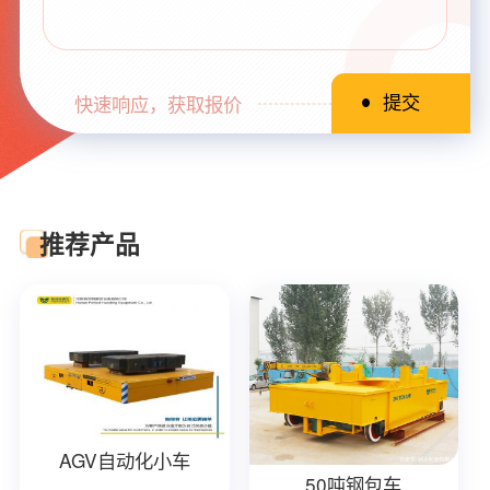
快速响应，获取报价
推荐产品
AGV自动化小车
50吨钢包车