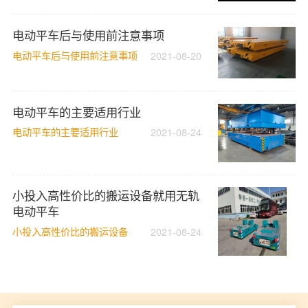
电动平车后与使用前注意事项
电动平车后与使用前注意事项
2021-08-20
电动平车的主要适用行业
电动平车的主要适用行业
2021-08-24
小投入高性价比的搬运设备就用无轨
电动平车
小投入高性价比的搬运设备
2021-08-24