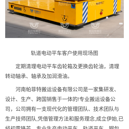
轨道电动平车客户使用现场图
定期清理电动平车齿轮箱及更换齿轮油，清理
转动轴承、轴承及加润滑油。
河南帕菲特搬运设备有限公司是一家集研发、
设计、生产、跨国销售于一体的!专业搬运设备公
司，公司拥有一支现代化的管理团队、技术团队与
生产技师团队,凭借管理方法和服务理念,成立伊始,已
经初露锋芒。专业生产电动平车，轨道平车，钢包