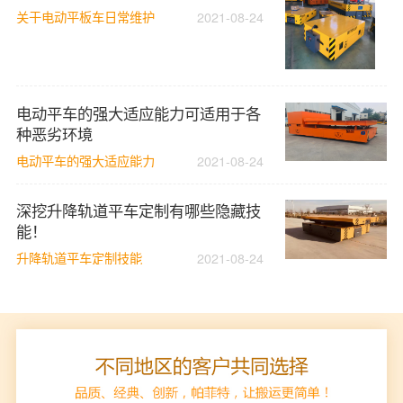
关于电动平板车日常维护
2021-08-24
电动平车的强大适应能力可适用于各
种恶劣环境
电动平车的强大适应能力
2021-08-24
深挖升降轨道平车定制有哪些隐藏技
能！
升降轨道平车定制技能
2021-08-24