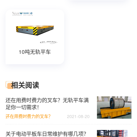
10吨无轨平车
相关阅读
还在用费时费力的叉车？无轨平车满
足你一切需求！
还在用费时费力的叉车？
2021-08-20
关于电动平板车日常维护有哪几项？