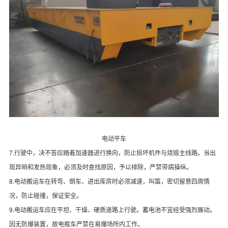
电动平车
7.行驶中，决不答应踏着加速器进行换向，防止损坏机件与烧毁主线路。当出
现异响和发热现象，必须及时查找原因，予以排除，严禁带病操纵。
8.电动搬运车在转弯、倒车、进出库房时必须减速，叫笛，密切留意四周情
况，防止碰撞，保证安全。
9.电动搬运车应在平坦、干燥、硬质道路上行驶。蓄电池不宜经受强烈展动。
因无防爆装置，故电瓶车严禁在易爆场所内工作。